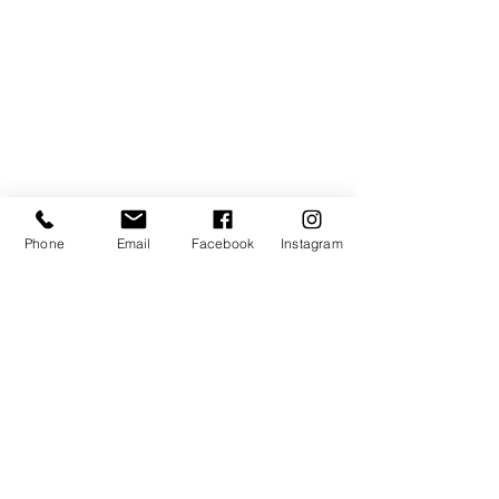
Phone
Email
Facebook
Instagram
En voir plus
© 2021 Manabird - Nouvelle-Calédonie -
Mentions Légales